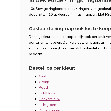
10 Gekleurde 4 rings ringband
10x Stevige ringbanden met 4 ringen, van geplastif
doos zitten 10 gekleurde 4 rings mappen. Met FS
Gekleurde ringmap ook los te koop
Deze gekleurde multimappen zijn ook per stuk verkr
aantallen te leveren. Donkerblauw en paars zijn hel
kunnen we namelijk niet per stuk nabestellen. Tja,
bedacht.
Bestel los per kleur:
Geel
Oranje
Rood
Lichtblauw
Donkerblauw
Lichtgroen
Donkergroen