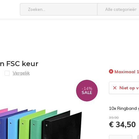
Alle categorieën
en FSC keur
Maximaal 1
Vergelijk
Niet op 
-14%
SALE
10x Ringband 
39,90
€ 34,50