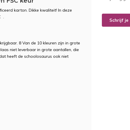
en FSC keur
iceerd karton. Dikke kwaliteit! In deze
C .
Schrijf j
ijgbaar. 8 Van de 10 kleuren zijn in grote
aas niet leverbaar in grote aantallen, die
 dat heeft de schoolosaurus ook niet