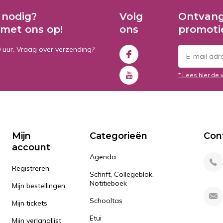
 nodig?
Volg
Ontvang
met ons op!
ons
promoti
0 uur. Vraag over verzending?
* Lees hier de 
Mijn
Categorieën
Con
account
Agenda
Registreren
Schrift, Collegeblok,
Notitieboek
Mijn bestellingen
Schooltas
Mijn tickets
Etui
Mijn verlanglijst