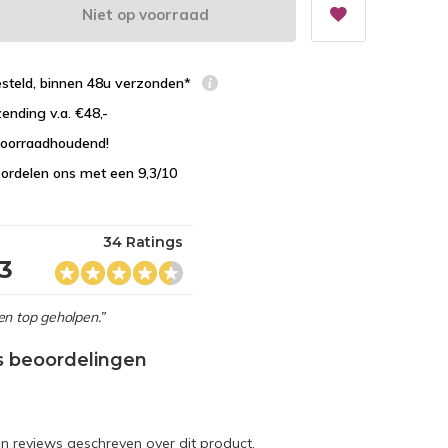
Niet op voorraad
esteld, binnen 48u verzonden*
zending v.a. €48,-
 voorraadhoudend!
ordelen ons met een 9,3/10
34 Ratings
,3
en top geholpen.”
s beoordelingen
en reviews geschreven over dit product.