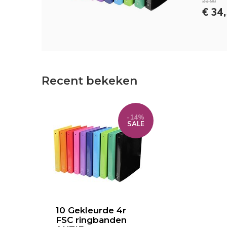
39,90
€ 34
Recent bekeken
-14%
SALE
10 Gekleurde 4r
FSC ringbanden