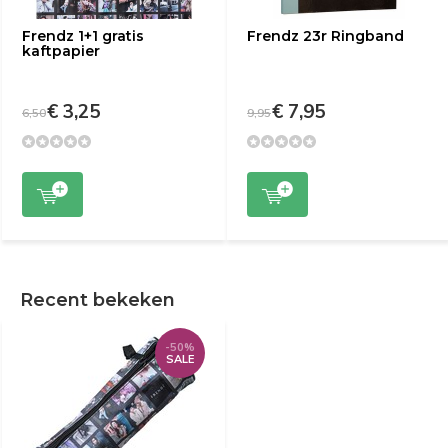
Frendz 1+1 gratis
Frendz 23r Ringband
kaftpapier
€ 3,25
€ 7,95
6,50
9,95
Recent bekeken
-50%
SALE