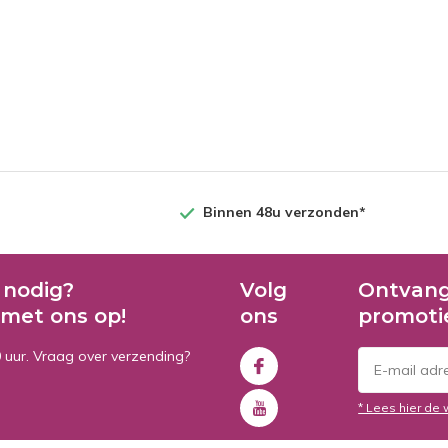
Binnen 48u verzonden*
 nodig?
Volg
Ontvang
met ons op!
ons
promoti
0 uur. Vraag over verzending?
* Lees hier de 