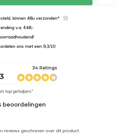
esteld, binnen 48u verzonden*
zending v.a. €48,-
 voorraadhoudend!
ordelen ons met een 9,3/10
34 Ratings
,3
en top geholpen.”
s beoordelingen
en reviews geschreven over dit product.