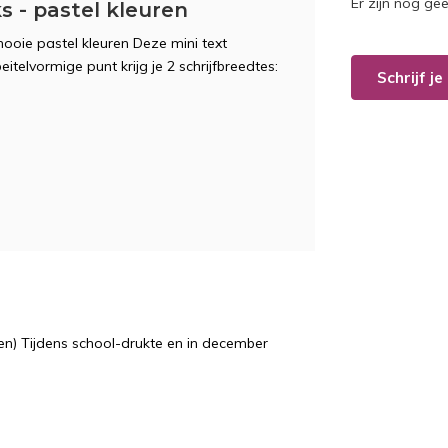
Er zijn nog ge
ks - pastel kleuren
ooie pastel kleuren Deze mini text
eitelvormige punt krijg je 2 schrijfbreedtes:
Schrijf j
n) Tijdens school-drukte en in december