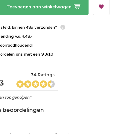
Toevoegen aan winkelwagen
esteld, binnen 48u verzonden*
zending v.a. €48,-
 voorraadhoudend!
ordelen ons met een 9,3/10
34 Ratings
,3
en top geholpen.”
s beoordelingen