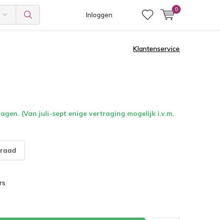
0
Inloggen
Klantenservice
gen. (Van juli-sept enige vertraging mogelijk i.v.m.
raad
rs