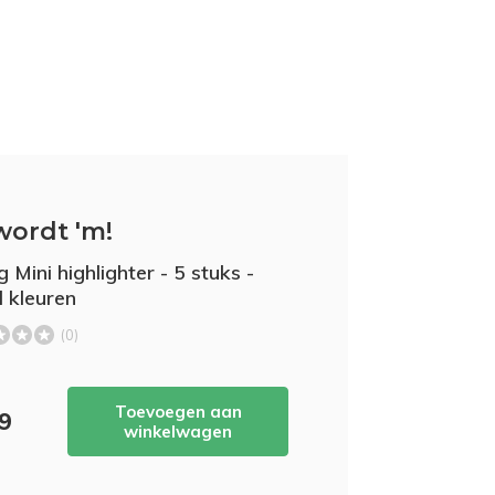
wordt 'm!
 Mini highlighter - 5 stuks -
l kleuren
(0)
Toevoegen aan
69
winkelwagen