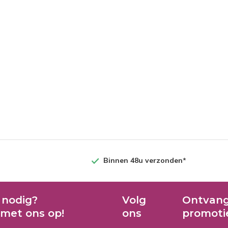
Binnen 48u verzonden*
 nodig?
Volg
Ontvang
met ons op!
ons
promoti