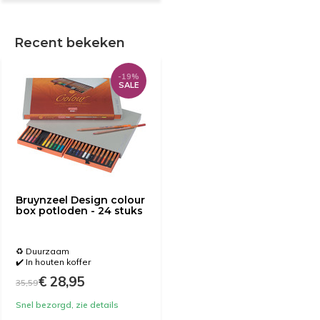
Recent bekeken
-19%
SALE
Bruynzeel Design colour
box potloden - 24 stuks
♻️ Duurzaam
✔️ In houten koffer
€ 28,95
35,59
Snel bezorgd, zie details