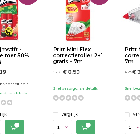
ijmstift -
Pritt Mini Flex
Pritt 
2e met 50%
correctieroller 2+1
correc
g
gratis - 7m
7m
,19
€ 8,50
€ 3
12,75
4,25
ift voor half geld!
Snel bezorgd, zie details
Snel bez
gd, zie details
lijk
Vergelijk
Ver