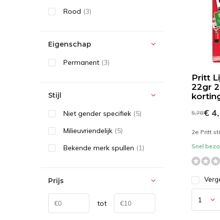
Rood
(3)
Eigenschap
Permanent
(3)
Pritt L
22gr 
Stijl
kortin
€ 4
Niet gender specifiek
(5)
5,78
Milieuvriendelijk
(5)
2e Pritt st
Snel bezor
Bekende merk spullen
(1)
Verge
Prijs
tot