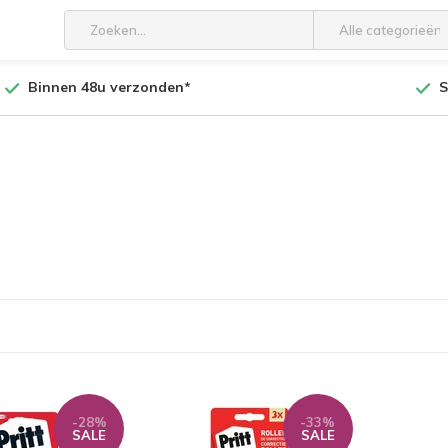
Alle categorieën
Binnen 48u verzonden*
S
-28%
-33%
SALE
SALE