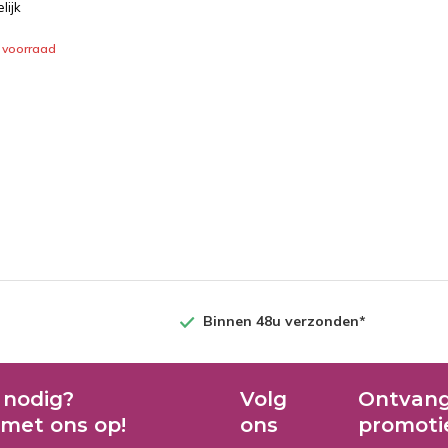
lijk
 voorraad
Binnen 48u verzonden*
 nodig?
Volg
Ontvang
met ons op!
ons
promoti