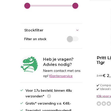
Stockfilter
Filter on stock
Pritt L
Heb je vragen?
11gr
Advies nodig?
Neem contact met ons
€ 2
op!
Klantenservice
2,44
✔️ Compa
✔️ Ideaal i
Voor 17u besteld, binnen 48u
verzonden*
Klik voor
Gratis* verzending v.a. €48,-
Specialist, voorraadhoudend!