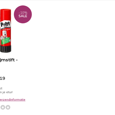
-10%
SALE
ijmstift -
,19
ct
n je etui!
 verzendinformatie