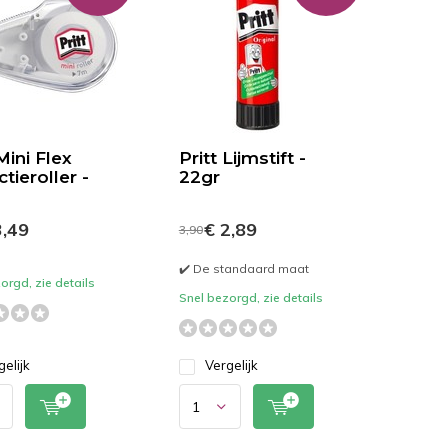
Mini Flex
Pritt Lijmstift -
tieroller -
22gr
,49
€ 2,89
3,90
✔️ De standaard maat
orgd, zie details
Snel bezorgd, zie details
gelijk
Vergelijk