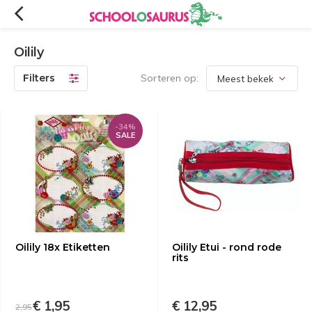
Oilily
Filters
Sorteren op:
-34%
SALE
Oilily 18x Etiketten
Oilily Etui - rond rode
rits
€ 1,95
€ 12,95
2,95