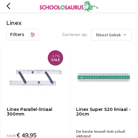
Linex
Filters
Sorteren op:
-17%
SALE
Linex Parallel-liniaal
Linex Super S20 liniaal -
300mm
20cm
De beste liniaal! Anti schuif,
€ 49,95
59,95
inktrand