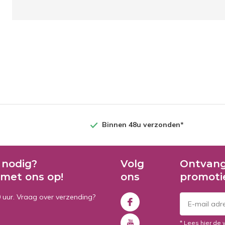
Binnen 48u verzonden*
 nodig?
Volg
Ontvang
met ons op!
ons
promoti
0 uur. Vraag over verzending?
* Lees hier de 