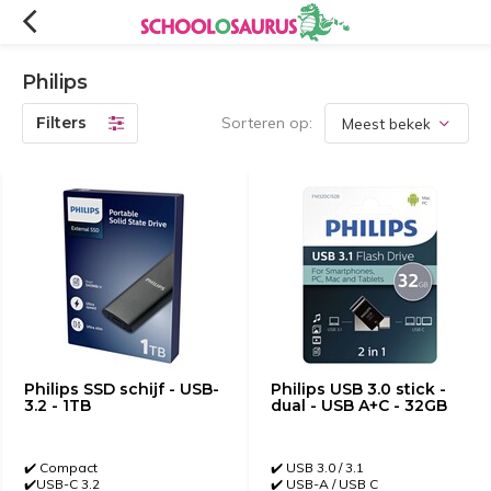
Philips
Filters
Sorteren op:
Philips SSD schijf - USB-
Philips USB 3.0 stick -
3.2 - 1TB
dual - USB A+C - 32GB
✔️ Compact
✔️ USB 3.0 / 3.1
✔️USB-C 3.2
✔️ USB-A / USB C