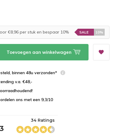
oor €8,96 per stuk en bespaar 10%
SALE
10%
Toevoegen aan winkelwagen
esteld, binnen 48u verzonden*
zending v.a. €48,-
 voorraadhoudend!
ordelen ons met een 9,3/10
34 Ratings
,3