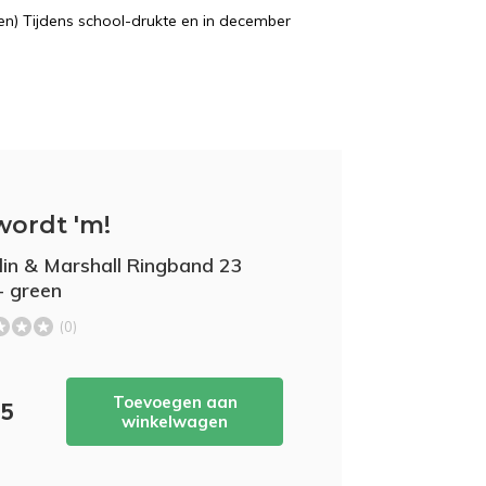
n) Tijdens school-drukte en in december
wordt 'm!
lin & Marshall Ringband 23
- green
(0)
Toevoegen aan
95
winkelwagen