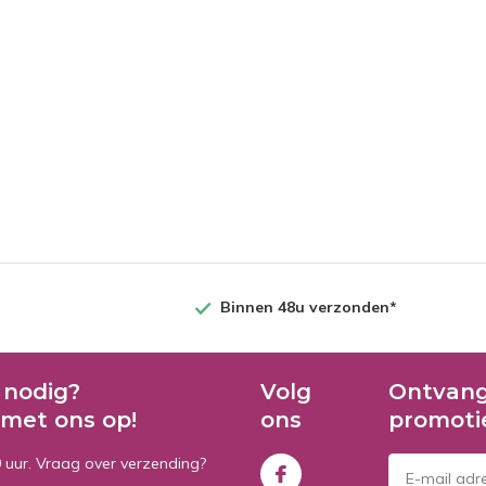
Binnen 48u verzonden*
 nodig?
Volg
Ontvang
met ons op!
ons
promoti
0 uur. Vraag over verzending?