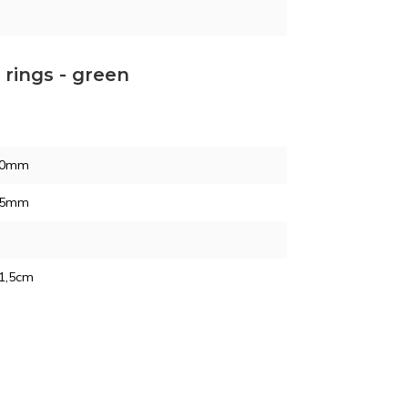
 rings - green
30mm
45mm
31,5cm