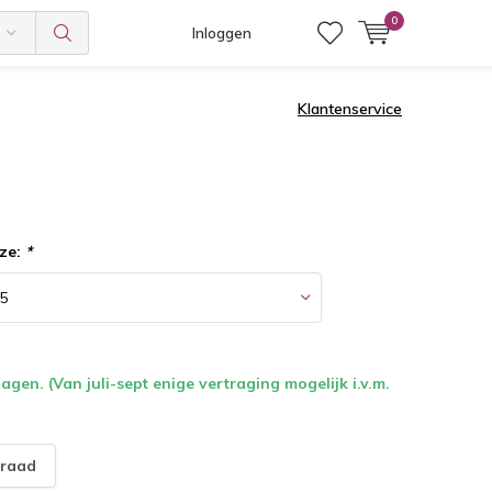
0
Inloggen
Klantenservice
ze:
*
gen. (Van juli-sept enige vertraging mogelijk i.v.m.
raad