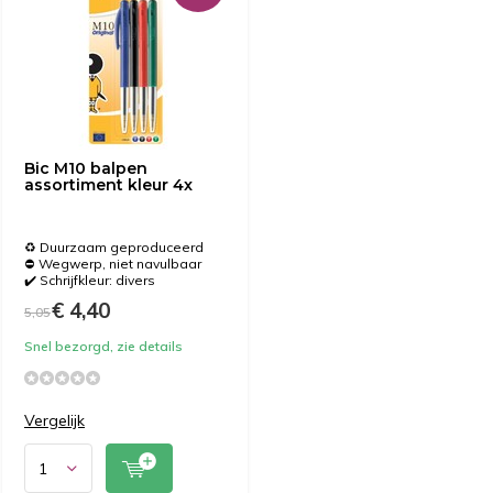
Bic M10 balpen
assortiment kleur 4x
♻️ Duurzaam geproduceerd
⛔️ Wegwerp, niet navulbaar
✔️ Schrijfkleur: divers
€ 4,40
5,05
Snel bezorgd, zie details
Vergelijk