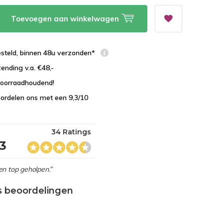
Toevoegen aan winkelwagen
esteld, binnen 48u verzonden*
zending v.a. €48,-
 voorraadhoudend!
ordelen ons met een 9,3/10
34 Ratings
,3
en top geholpen.”
s beoordelingen