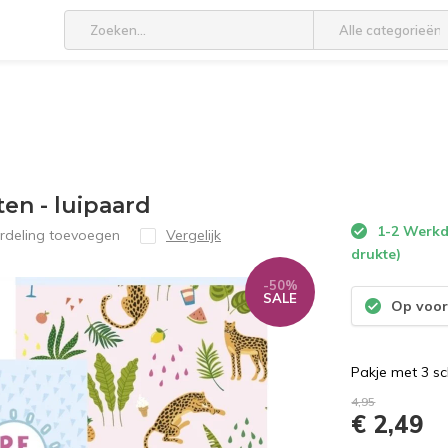
Alle categorieën
ten - luipaard
1-2 Werkda
rdeling toevoegen
Vergelijk
drukte)
-50%
SALE
Op voor
Pakje met 3 sch
4,95
€ 2,49