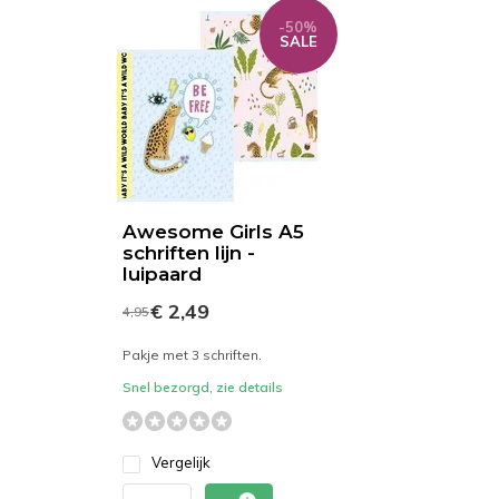
-50%
SALE
Awesome Girls A5
schriften lijn -
luipaard
€ 2,49
4,95
Pakje met 3 schriften.
Snel bezorgd, zie details
Vergelijk