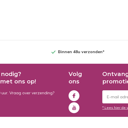
Binnen 48u verzonden*
 nodig?
Volg
Ontvang
met ons op!
ons
promoti
0 uur. Vraag over verzending?
* Lees hier de 