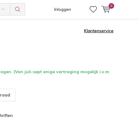
0
Inloggen
Klantenservice
gen. (Van juli-sept enige vertraging mogelijk i.v.m.
raad
riften.