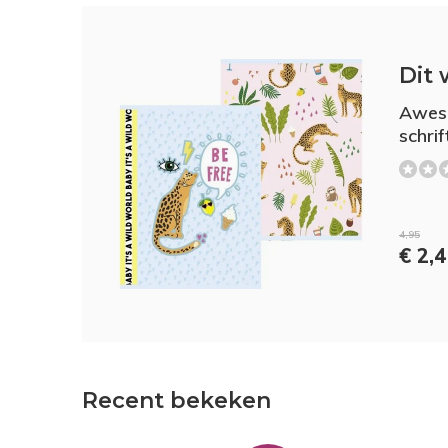
Dit 
Aweso
schrif
4,95
€ 2,
Recent bekeken