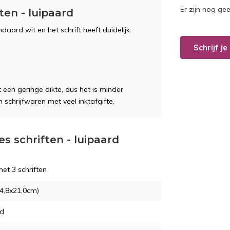
Er zijn nog ge
ten - luipaard
daard wit en het schrift heeft duidelijk
Schrijf j
 een geringe dikte, dus het is minder
n schrijfwaren met veel inktafgifte.
jes schriften - luipaard
et 3 schriften
4,8x21,0cm)
nd