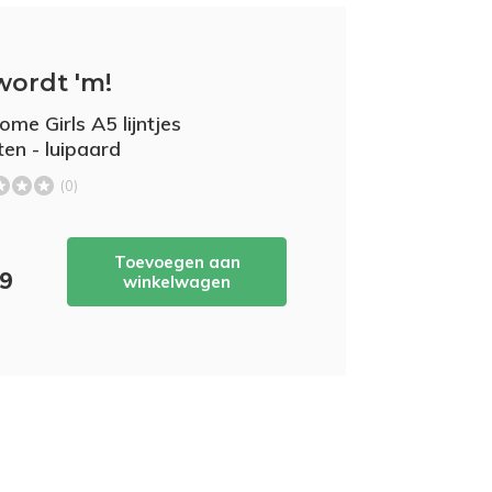
wordt 'm!
me Girls A5 lijntjes
ten - luipaard
(0)
Toevoegen aan
49
winkelwagen