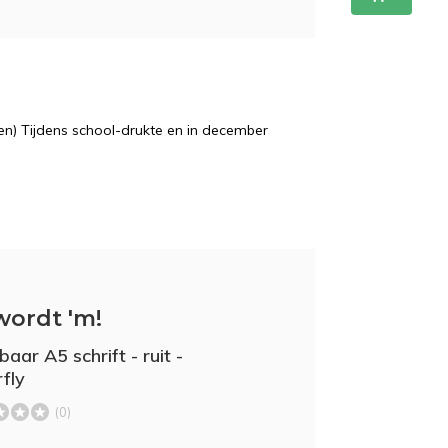
n) Tijdens school-drukte en in december
wordt 'm!
aar A5 schrift - ruit -
rfly
(0)