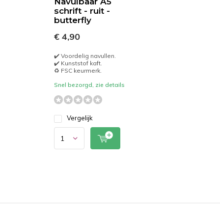
Navulbaar A5
schrift - ruit -
butterfly
€ 4,90
✔️ Voordelig navullen.
✔️ Kunststof kaft.
♻️ FSC keurmerk.
Snel bezorgd, zie details
Vergelijk