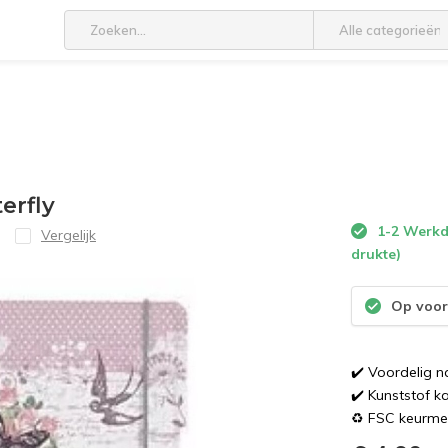
Alle categorieën
terfly
1-2 Werkda
Vergelijk
drukte)
Op voor
✔️ Voordelig n
✔️ Kunststof ka
♻️ FSC keurme