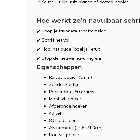
✅ Keuze uit: lijn, ruit, blanco of dotted papier
Hoe werkt zo'n navulbaar schri
✔️ Koop je favoriete schriftomslag
✔️ Schrijf het vol
✔️ Haal het oude "boekje" eruit
✔️ Stop de nieuwe navulling erin
Eigenschappen
Ruitjes papier (5mm)
Zonder kantlijn
Papierdikte: 80 grams
Mooi wit papier
Afgeronde hoeken
40 vel
80 bladzijden
A5 formaat (14,8x21,0cm)
Houtvrij papier