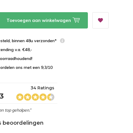
Toevoegen aan winkelwagen
esteld, binnen 48u verzonden*
zending v.a. €48,-
 voorraadhoudend!
ordelen ons met een 9,3/10
34 Ratings
,3
en top geholpen.”
s beoordelingen