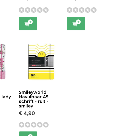
5
Smileyworld
- lady
Navulbaar A5
schrift - ruit -
smiley
€ 4,90