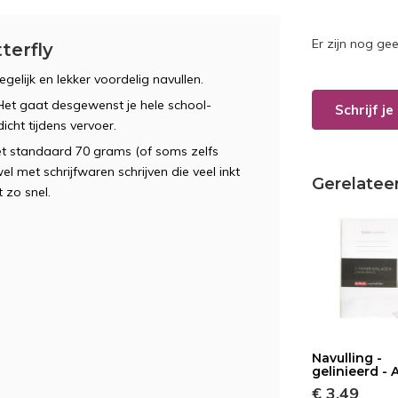
Er zijn nog ge
terfly
egelijk en lekker voordelig navullen.
. Het gaat desgewenst je hele school-
Schrijf j
icht tijdens vervoer.
et standaard 70 grams (of soms zelfs
l met schrijfwaren schrijven die veel inkt
Gerelatee
 zo snel.
Navulling -
gelinieerd - 
€ 3,49