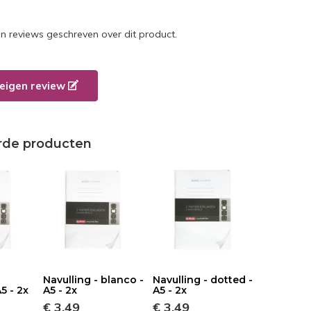
en reviews geschreven over dit product.
e eigen review
rde producten
Navulling - blanco -
Navulling - dotted -
A5 - 2x
A5 - 2x
A5 - 2x
€ 3,49
€ 3,49