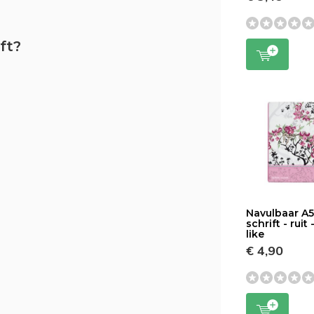
ft?
Navulbaar A
schrift - ruit 
like
€ 4,90