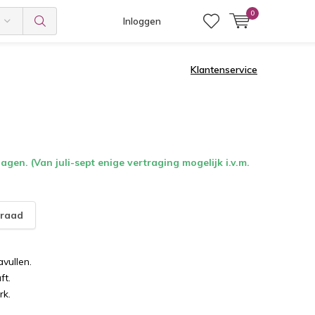
0
Inloggen
Klantenservice
gen. (Van juli-sept enige vertraging mogelijk i.v.m.
raad
avullen.
ft.
rk.