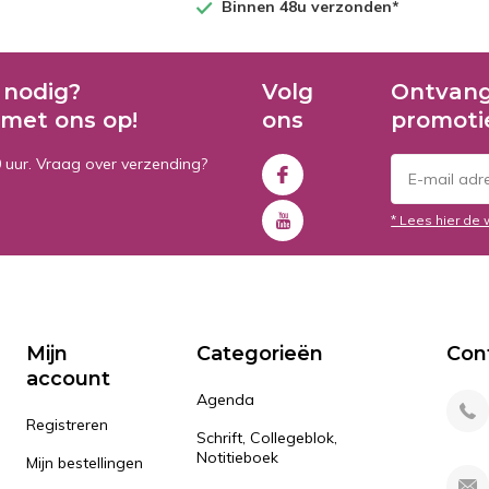
Binnen 48u verzonden*
 nodig?
Volg
Ontvang
met ons op!
ons
promoti
0 uur. Vraag over verzending?
* Lees hier de 
Mijn
Categorieën
Con
account
Agenda
Registreren
Schrift, Collegeblok,
Notitieboek
Mijn bestellingen