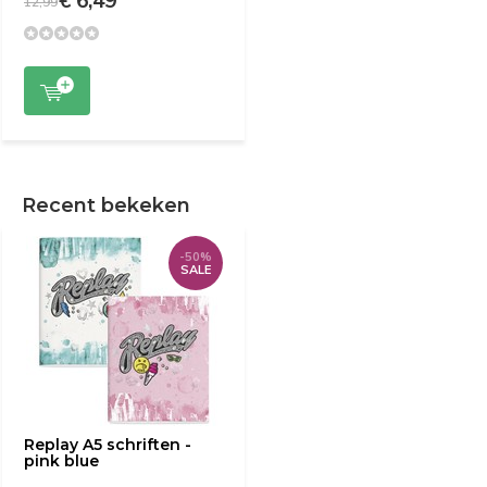
€ 6,49
12,99
Recent bekeken
-50%
SALE
Replay A5 schriften -
pink blue