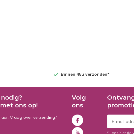
Binnen 48u verzonden*
 nodig?
Volg
Ontvang
met ons op!
ons
promoti
0 uur. Vraag over verzending?
* Lees hier de 