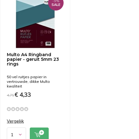
-9%
SALE
Multo A4 Ringband
papier - geruit 5mm 23
rings
50 vel ruitjes papier in
vertrouwde, dikke Multo
kwaliteit
€ 4,33
4,75
Vergelijk