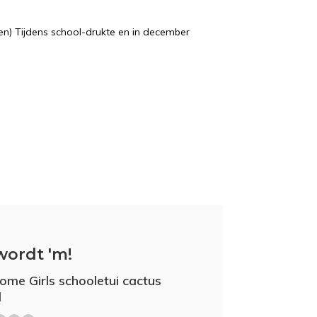
n) Tijdens school-drukte en in december
wordt 'm!
me Girls schooletui cactus
d