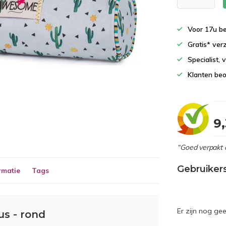
Voor 17u b
Gratis* ver
Specialist,
Klanten beo
9
“Goed verpakt 
Gebruiker
rmatie
Tags
Er zijn nog ge
us - rond