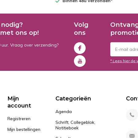
Binnen 48u verzonden*
 nodig?
Volg
Ontvang
met ons op!
ons
promoti
0 uur. Vraag over verzending?
* Lees hier de 
Mijn
Categorieën
Con
account
Agenda
Registreren
Schrift, Collegeblok,
Notitieboek
Mijn bestellingen