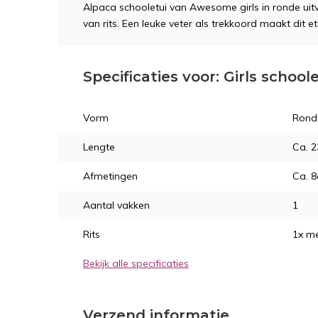
Alpaca schooletui van Awesome girls in ronde uit
van rits. Een leuke veter als trekkoord maakt dit e
Specificaties voor: Girls school
Vorm
Rond
Lengte
Ca. 
Afmetingen
Ca. 
Aantal vakken
1
Rits
1x m
Bekijk alle specificaties
Verzend informatie