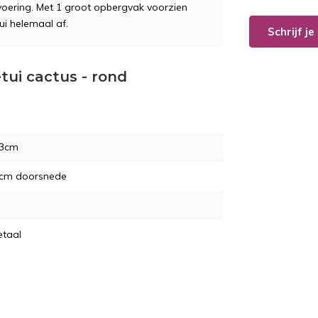
voering. Met 1 groot opbergvak voorzien
tui helemaal af.
Schrijf j
etui cactus - rond
23cm
8cm doorsnede
etaal