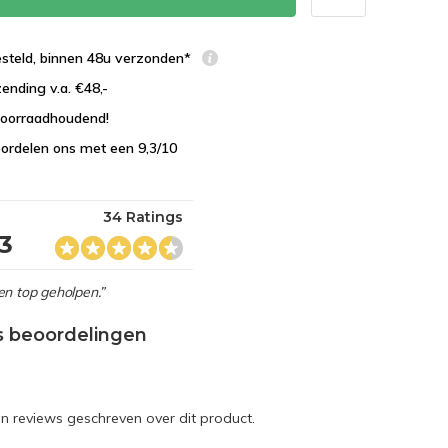
esteld, binnen 48u verzonden*
zending v.a. €48,-
 voorraadhoudend!
ordelen ons met een 9,3/10
34 Ratings
,3
en top geholpen.”
s beoordelingen
en reviews geschreven over dit product.