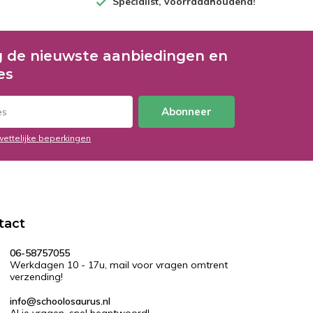
Specialist, voorraadhoudend!
 de nieuwste aanbiedingen en
es
Abonneer
wettelijke beperkingen
tact
06-58757055
Werkdagen 10 - 17u, mail voor vragen omtrent
verzending!
info@schoolosaurus.nl