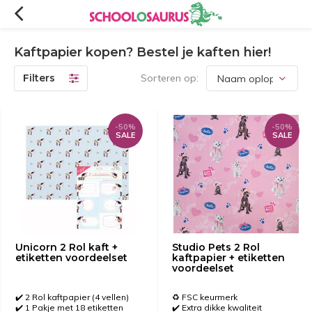
Kaftpapier kopen? Bestel je kaften hier!
Filters
Sorteren op:
-50%
-50%
SALE
SALE
Unicorn 2 Rol kaft +
Studio Pets 2 Rol
etiketten voordeelset
kaftpapier + etiketten
voordeelset
✔️ 2 Rol kaftpapier (4 vellen)
♻️ FSC keurmerk
✔️ 1 Pakje met 18 etiketten
✔️ Extra dikke kwaliteit